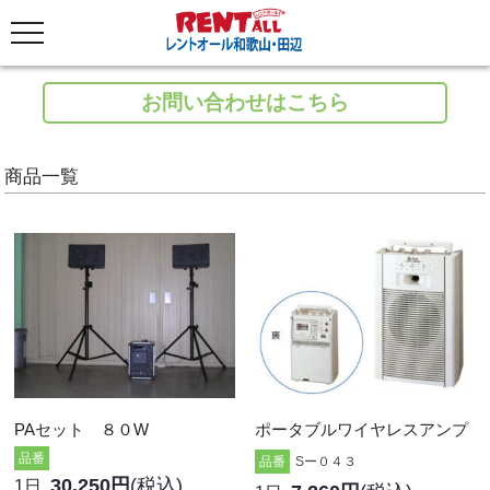
お問い合わせはこちら
商品一覧
PAセット ８０W
ポータブルワイヤレスアンプ
品番
品番
Sー０４３
30,250円
(税込)
1日