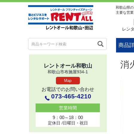
和歌山県の
主要な営業
レン
商品
消
レントオール和歌山
和歌山市布施屋934-1
Map
お電話でのお問い合わせ
073-465-4210
営業時間
9：00～18：00
定休日 /日曜日・祝日