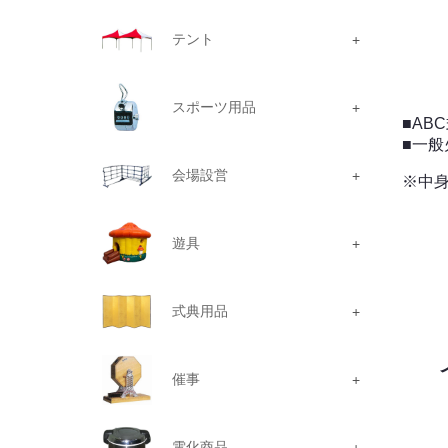
テント
スポーツ用品
■AB
■一般
会場設営
※中
遊具
式典用品
催事
電化商品