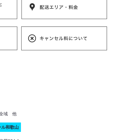
全域 他
ール和歌山