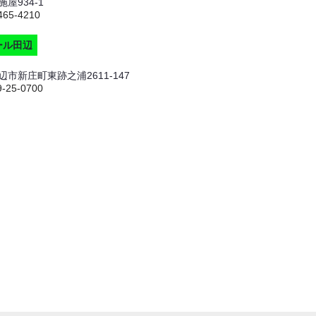
屋934-1
465-4210
ール田辺
市新庄町東跡之浦2611-147
9-25-0700