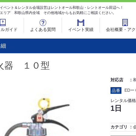
イベント＆レンタル会場設営はレントオール和歌山・レントオール田辺へ！
エリア 和歌山県内全域 その他地域からもお気軽にご相談ください。
タルガイド
よくある質問
イベント実績
会社概要・アク
詳細
火器 １０型
対応店
EDー
品番
レンタル価格
1日
カテゴリ