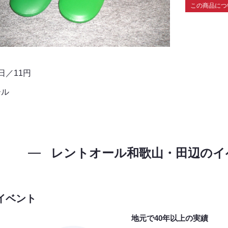
この商品につ
日／11円
ール
レントオール和歌山・田辺の
イ
イベント
地元で40年以上の実績