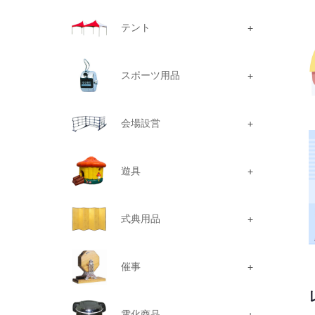
テント
スポーツ用品
会場設営
遊具
式典用品
催事
電化商品