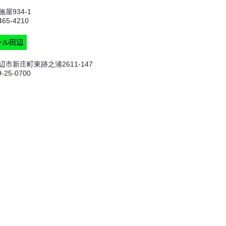
屋934-1
465-4210
ール田辺
市新庄町東跡之浦2611-147
9-25-0700