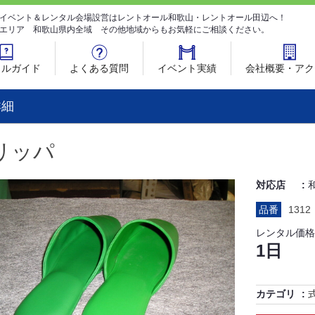
イベント＆レンタル会場設営はレントオール和歌山・レントオール田辺へ！
エリア 和歌山県内全域 その他地域からもお気軽にご相談ください。
タルガイド
よくある質問
イベント実績
会社概要・アク
詳細
リッパ
対応店
品番
1312
レンタル価格
1日
カテゴリ