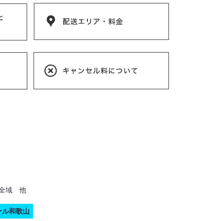
全域 他
ール和歌山