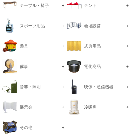
テーブル・椅子
テント
スポーツ用品
会場設営
遊具
式典用品
催事
電化商品
音響・照明
映像・通信機器
展示会
冷暖房
その他