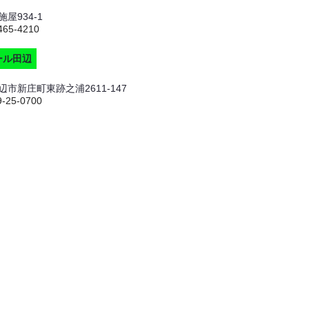
屋934-1
465-4210
ール田辺
市新庄町東跡之浦2611-147
9-25-0700