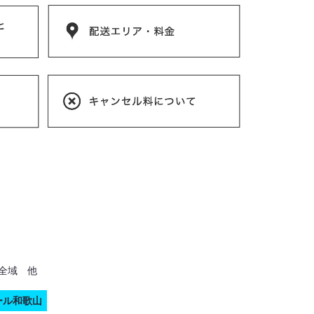
全域 他
ール和歌山