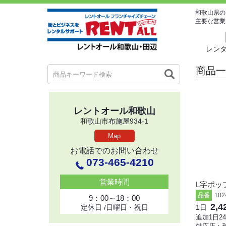
和歌山県の
主要な営業
レン
商品一
レントオール和歌山
和歌山市布施屋934-1
Map
お電話でのお問い合わせ
073-465-4210
営業時間
L字ポッ
品番
102
9：00～18：00
2,
定休日 /日曜日・祝日
1日
追加1日2