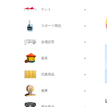
テント
スポーツ用品
会場設営
遊具
式典用品
催事
電化商品